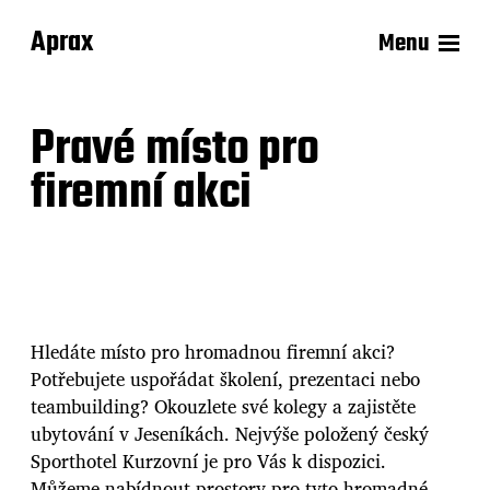
Aprax
Menu
Pravé místo pro
firemní akci
Hledáte místo pro hromadnou firemní akci?
Potřebujete uspořádat školení, prezentaci nebo
teambuilding? Okouzlete své kolegy a zajistěte
ubytování v Jeseníkách
. Nejvýše položený český
Sporthotel Kurzovní je pro Vás k dispozici.
Můžeme nabídnout prostory pro tyto hromadné