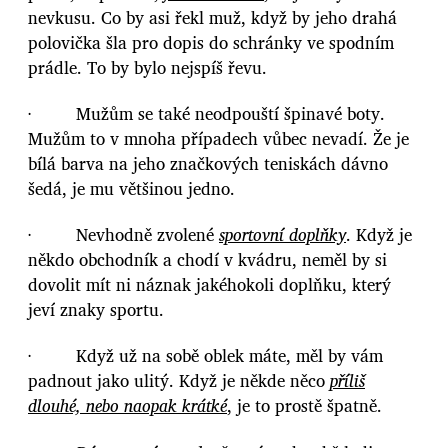
nevkusu. Co by asi řekl muž, když by jeho drahá
polovička šla pro dopis do schránky ve spodním
prádle. To by bylo nejspíš řevu.
· Mužům se také neodpouští špinavé boty.
Mužům to v mnoha případech vůbec nevadí. Že je
bílá barva na jeho značkových teniskách dávno
šedá, je mu většinou jedno.
· Nevhodně zvolené
sportovní doplňky
. Když je
někdo obchodník a chodí v kvádru, neměl by si
dovolit mít ni náznak jakéhokoli doplňku, který
jeví znaky sportu.
· Když už na sobě oblek máte, měl by vám
padnout jako ulitý. Když je někde něco
příliš
dlouhé, nebo naopak krátké
, je to prostě špatně.