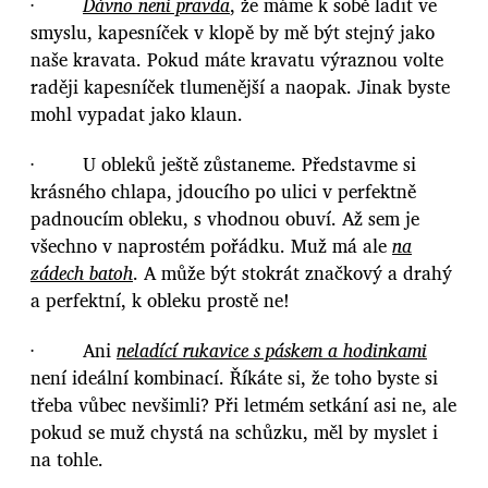
·
Dávno není pravda
, že máme k sobě ladit ve
smyslu, kapesníček v klopě by mě být stejný jako
naše kravata. Pokud máte kravatu výraznou volte
raději kapesníček tlumenější a naopak. Jinak byste
mohl vypadat jako klaun.
· U obleků ještě zůstaneme. Představme si
krásného chlapa, jdoucího po ulici v perfektně
padnoucím obleku, s vhodnou obuví. Až sem je
všechno v naprostém pořádku. Muž má ale
na
zádech batoh
. A může být stokrát značkový a drahý
a perfektní, k obleku prostě ne!
· Ani
neladící rukavice s páskem a hodinkami
není ideální kombinací. Říkáte si, že toho byste si
třeba vůbec nevšimli? Při letmém setkání asi ne, ale
pokud se muž chystá na schůzku, měl by myslet i
na tohle.