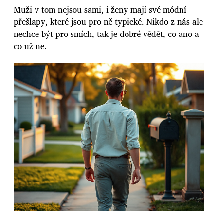
Muži v tom nejsou sami, i ženy mají své módní
přešlapy, které jsou pro ně typické. Nikdo z nás ale
nechce být pro smích, tak je dobré vědět, co ano a
co už ne.