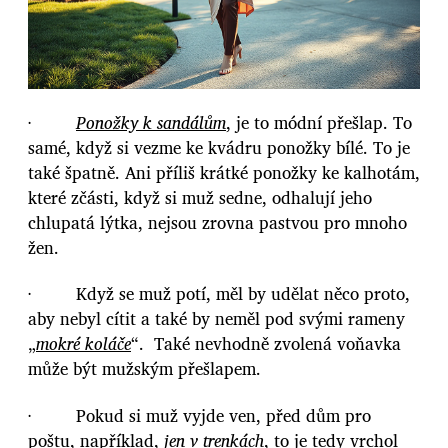
·
Ponožky k sandálům
, je to módní přešlap. To
samé, když si vezme ke kvádru ponožky bílé. To je
také špatně. Ani příliš krátké ponožky ke kalhotám,
které zčásti, když si muž sedne, odhalují jeho
chlupatá lýtka, nejsou zrovna pastvou pro mnoho
žen.
· Když se muž potí, měl by udělat něco proto,
aby nebyl cítit a také by neměl pod svými rameny
„
mokré koláče
“. Také nevhodně zvolená voňavka
může být mužským přešlapem.
· Pokud si muž vyjde ven, před dům pro
poštu, například,
jen v trenkách
, to je tedy vrchol