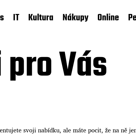
s
IT
Kultura
Nákupy
Online
Pe
i pro Vás
ntujete svoji nabídku, ale máte pocit, že na ně je