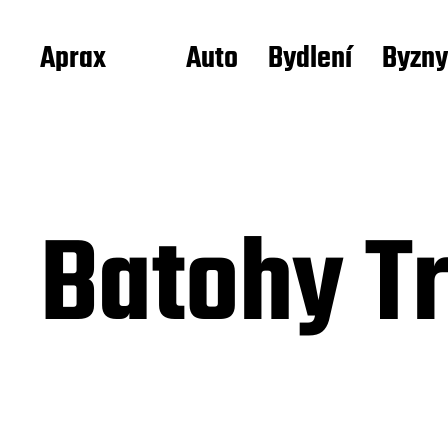
Aprax
Auto
Bydlení
Byzny
Batohy T