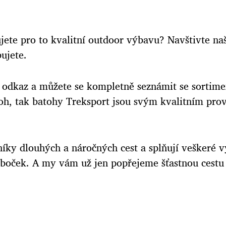
ete pro to kvalitní outdoor výbavu? Navštivte naš
ujete.
vý odkaz a můžete se kompletně seznámit se sorti
oh, tak
batohy Treksport
jsou svým kvalitním prov
íky dlouhých a náročných cest a splňují veškeré 
poboček. A my vám už jen popřejeme šťastnou cestu 