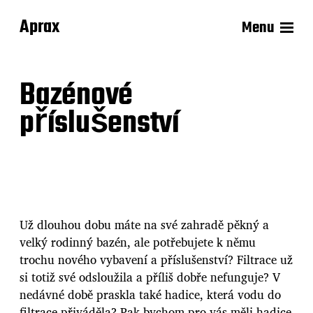
Aprax
Menu
Bazénové
příslušenství
Už dlouhou dobu máte na své zahradě pěkný a
velký rodinný bazén, ale potřebujete k němu
trochu nového vybavení a příslušenství? Filtrace už
si totiž své odsloužila a příliš dobře nefunguje? V
nedávné době praskla také hadice, která vodu do
filtrace přiváděla? Pak bychom pro vás měli
hadice