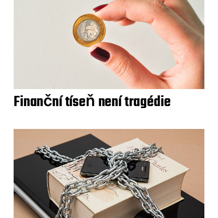
Finanční tíseň není tragédie