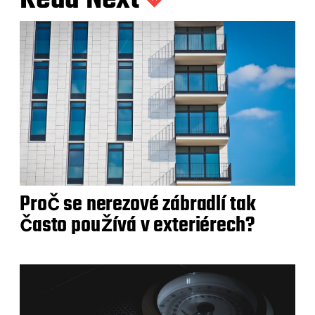
Proč se nerezové zábradlí tak
často používá v exteriérech?