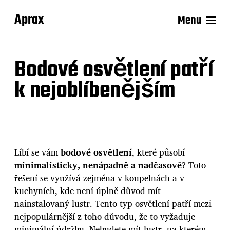
Aprax
Menu
Bodové osvětlení patří
k nejoblíbenějším
Líbí se vám
bodové osvětlení
, které působí
minimalisticky, nenápadně a nadčasově
? Toto
řešení se využívá zejména v koupelnách a v
kuchyních, kde není úplně důvod mít
nainstalovaný lustr. Tento typ osvětlení patří mezi
nejpopulárnější z toho důvodu, že to vyžaduje
minimální údržbu. Nebudete mít lustr, na kterém