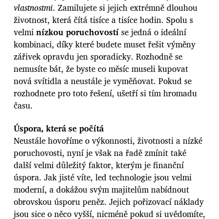
vlastnostmi
. Zamilujete si jejich extrémně dlouhou
životnost, která čítá tisíce a tisíce hodin. Spolu s
velmi
nízkou poruchovostí
se jedná o ideální
kombinaci, díky které budete muset řešit výměny
zářivek opravdu jen sporadicky. Rozhodně se
nemusíte bát, že byste co měsíc museli kupovat
nová svítidla a neustále je vyměňovat. Pokud se
rozhodnete pro toto řešení, ušetří si tím hromadu
času.
Úspora, která se počítá
Neustále hovoříme o výkonnosti, životnosti a nízké
poruchovosti, nyní je však na řadě zmínit také
další velmi důležitý faktor, kterým je finanční
úspora. Jak jisté víte, led technologie jsou velmi
moderní, a dokážou svým majitelům nabídnout
obrovskou úsporu peněz. Jejich pořizovací náklady
jsou sice o něco vyšší, nicméně pokud si uvědomíte,