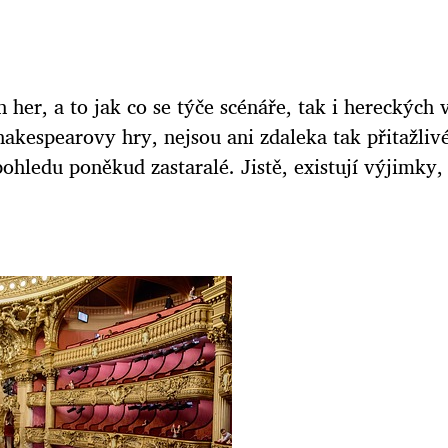
h her, a to jak co se týče scénáře, tak i hereckýc
hakespearovy hry, nejsou ani zdaleka tak přitažliv
ledu poněkud zastaralé. Jistě, existují výjimky, 