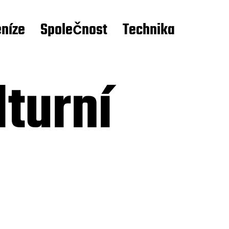
níze
Společnost
Technika
lturní