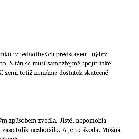
nikoliv jednotlivých představení, nýbrž
ího.
S tán se musí samozřejmě spojit také
aší zemi totiž nemáme dostatek skutečně
akým způsobem zvedla. Jistě, nepomohla
 zase tolik nezhoršilo. A je to škoda. Možná
dálená.