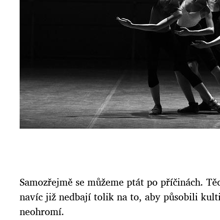
Samozřejmě se můžeme ptát po příčinách. Těc
navíc již nedbají tolik na to, aby působili ku
neohromí.