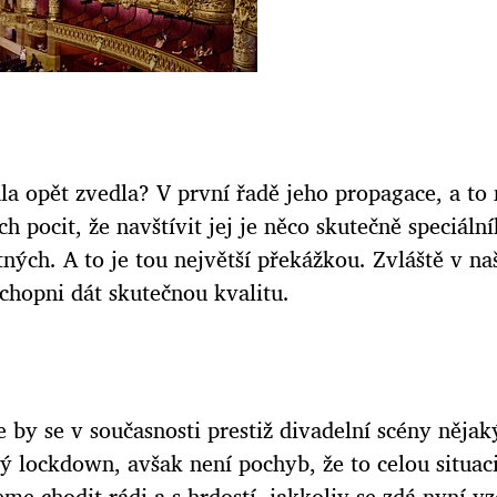
la opět zvedla? V první řadě jeho propagace, a to 
h pocit, že navštívit jej je něco skutečně speciáln
tných. A to je tou největší překážkou. Zvláště v n
schopni dát skutečnou kvalitu.
e by se v současnosti prestiž divadelní scény něj
 lockdown, avšak není pochyb, že to celou situaci
me chodit rádi a s hrdostí, jakkoliv se zdá nyní vz