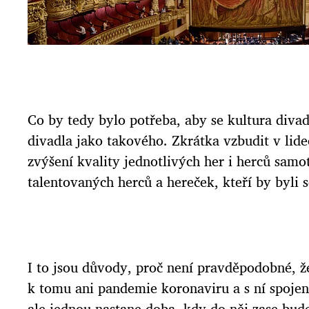
Co by tedy bylo potřeba, aby se kultura divad
divadla jako takového. Zkrátka vzbudit v lidec
zvýšení kvality jednotlivých her i herců samo
talentovaných herců a hereček, kteří by byli 
I to jsou důvody, proč není pravděpodobné, ž
k tomu ani pandemie koronaviru a s ní spojený
ale jednou nastane doba, kdy do něj zase bude